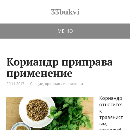
33bukvi
МЕНЮ
Кориандр приправа
применение
29.11.2017
Специи, приправы и пряности
Кориандр
относится
к
травянист
ым,