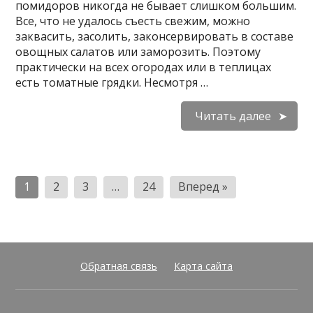
помидоров никогда не бывает слишком большим.
Все, что не удалось съесть свежим, можно
заквасить, засолить, законсервировать в составе
овощных салатов или заморозить. Поэтому
практически на всех огородах или в теплицах
есть томатные грядки. Несмотря …
Читать далее
Пагинация
1
2
3
…
24
Вперед »
записей
Обратная связь
Карта сайта